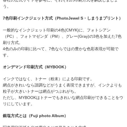
各社の公式サイトを参考に、それぞれの印刷方式を解説しましょ
う。
7色印刷インクジェット方式（PhotoJewel S・しまうまプリント）
一般的なインクジェット印刷の4色(CMYK)に、フォトシアン
（PC）、フォトマゼンダ（PM）、グレー(Gray)の3色を加えた7色
刷り方式。
4色のみの印刷に比べて、7色ならではの豊かな色彩表現が可能で
す。
オンデマンド印刷方式（MYBOOK）
インクではなく、トナー（粉末）による印刷です。
網点がきれいなら諧調などがうまく表現できますが、インクよりも
粒子が大きいトナーは網点がつぶれがち。
ただし、MYBOOKはトナーでもきれいな網点印刷ができることをウ
リにしています。
銀塩方式とは（Fuji photo Album）