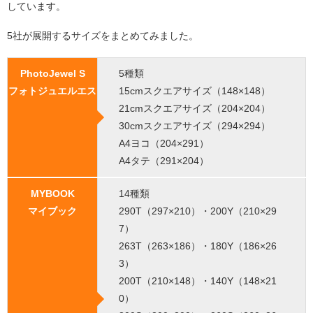
しています。
5社が展開するサイズをまとめてみました。
PhotoJewel S
5種類
フォトジュエルエス
15cmスクエアサイズ（148×148）
21cmスクエアサイズ（204×204）
30cmスクエアサイズ（294×294）
A4ヨコ（204×291）
A4タテ（291×204）
MYBOOK
14種類
マイブック
290T（297×210）・200Y（210×29
7）
263T（263×186）・180Y（186×26
3）
200T（210×148）・140Y（148×21
0）