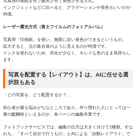
写真用印画紙を光で露光させて発色させる方式。
インクジェットなどに比べると、グラデーションや発色もいいのが
特徴。
レーザー露光方式（富士フイルムのフォトアルバム）
写真用「印画紙」を使い、無限に近い発色ができるというもの。
拡大すると、点の集合体のように見えるのが特徴です。
インクを使わないため、劣化が少なく、キレイな色のまま長持ちし
ます。
写真を配置する【レイアウト】は、AIに任せる選
択肢もある
「どの写真を、どう配置するか？」
初心者が最も悩みがちなところであり、作り慣れた人にとっては一
番の醍醐味といえるのが、各ページの編集作業です。
フォトブックサービスでは、編集の仕方は大きく分けて2種類。すな
わち、「すべて自分で行うもの」とAIによる「自動レイアウト」で