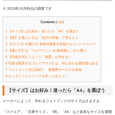
※ 2019年10月時点の調査です
Contents
[
hide
]
1
【サイズ】はお好み！迷ったら「A4」を選ぼう
2
【紙】を選ぶときは「光沢の有無」で考えよう
3
【カバー】の選び方 本格写真集を目指すならハードカバー
4
【綴じ方】は「フルフラット or 無線綴じ」から選ぶ
5
【印刷方式】によって「画質」が決まる！
6
写真を配置する【レイアウト】は、AIに任せる選択肢もある
7
フォトブック頂上決戦！ 最優秀サービスを発表
8
さっそくフォトブックを作ってみよう！
【サイズ】はお好み！迷ったら「A4」を選ぼう
メーカーによって、作れるフォトブックのサイズはさまざま。
「スクエア」「文庫サイズ」「B5」「A4」など多彩なサイズを展開