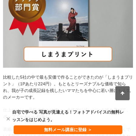
比較した5社の中で最も安価で作ることができたのが「しまうまプリ
ント」（1Pあたり224円）。もともとリーズナブルな価格で知ら
れ、我が子の成長記録を残したいママたちを中心に若い層にも人気
のメーカーです。
仕上がりは、元版の色とは違い、全体的に淡いピンク味を帯びて、
自宅で学べる 写真が見違える！フォトアドバイスの無料レ
ポップでかわいい印象に。
×
ッスンをはじめよう。
表紙の青空のグラデーションがカクカクしていたり、肌色が飛んで
無料メール講座に登録 ＞
いる箇所もありますが、例えば我が子の成長を記録する目的であれ