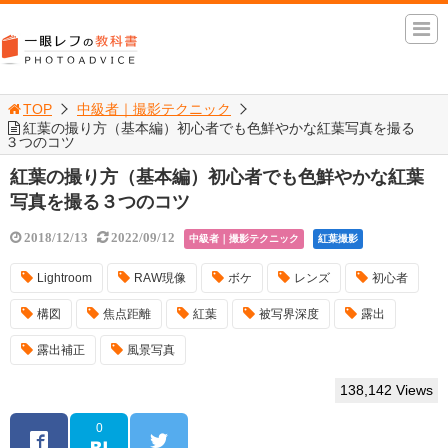
TOP
中級者｜撮影テクニック
紅葉の撮り方（基本編）初心者でも色鮮やかな紅葉写真を撮る
３つのコツ
紅葉の撮り方（基本編）初心者でも色鮮やかな紅葉
写真を撮る３つのコツ
2018/12/13
2022/09/12
中級者｜撮影テクニック
紅葉撮影
Lightroom
RAW現像
ボケ
レンズ
初心者
構図
焦点距離
紅葉
被写界深度
露出
露出補正
風景写真
138,142 Views
0