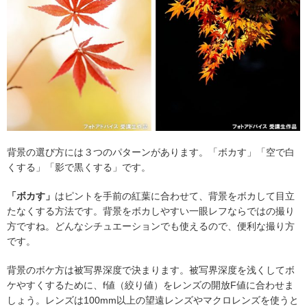
背景の選び方には３つのパターンがあります。「ボカす」「空で白
くする」「影で黒くする」です。
「ボカす」
はピントを手前の紅葉に合わせて、背景をボカして目立
たなくする方法です。背景をボカしやすい一眼レフならではの撮り
方ですね。どんなシチュエーションでも使えるので、便利な撮り方
です。
背景のボケ方は被写界深度で決まります。被写界深度を浅くしてボ
ケやすくするために、f値（絞り値）をレンズの開放F値に合わせま
しょう。レンズは100mm以上の望遠レンズやマクロレンズを使うと