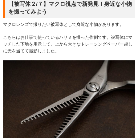
【被写体２/７】マクロ視点で新発見！身近な小物
を撮ってみよう
マクロレンズで撮りたい被写体として身近な小物があります。
こちらはお仕事で使っているハサミを撮った作例です。被写体にマ
ッチした下地を用意して、上から大きなトレーシングペーパー越し
に光を当てて撮影しました。