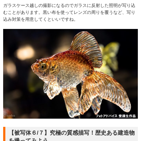
ガラスケース越しの撮影になるのでガラスに反射した照明が写り込
むことがあります。黒い布を使ってレンズの周りを覆うなど、写り
込み対策を用意してくといいですね。
【被写体６/７】究極の質感描写！歴史ある建造物
を撮ってみよう