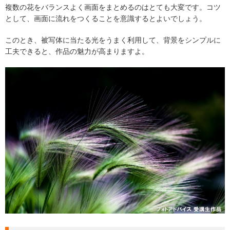
複数の花をバランスよく画面をまとめるのはとても大変です。コツ
として、画面に流れをつくることを意識するとよいでしょう。
このとき、被写体に当たる光をうまく利用して、背景をシンプルに
工夫できると、作品の魅力が高まりますよ。