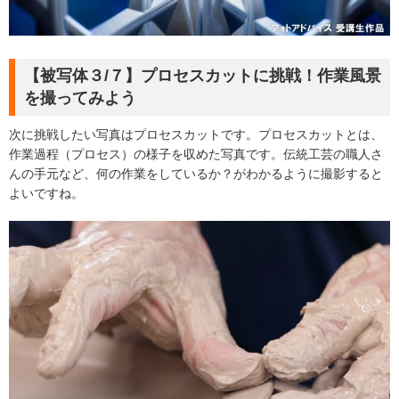
【被写体３/７】プロセスカットに挑戦！作業風景
を撮ってみよう
次に挑戦したい写真はプロセスカットです。プロセスカットとは、
作業過程（プロセス）の様子を収めた写真です。伝統工芸の職人さ
んの手元など、何の作業をしているか？がわかるように撮影すると
よいですね。