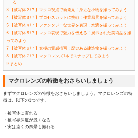
る
3
【被写体２/７】マクロ視点で新発見！身近な小物を撮ってみよう
4
【被写体３/７】プロセスカットに挑戦！作業風景を撮ってみよう
5
【被写体４/７】ファンタジーな世界を表現！水滴を撮ってみよう
6
【被写体５/７】マクロ表現で魅力を伝える！展示された美術品を撮
ってみよう
7
【被写体６/７】究極の質感描写！歴史ある建造物を撮ってみよう
8
【被写体７/７】マクロレンズ1本でスナップしてみよう
9
まとめ
マクロレンズの特徴をおさらいしましょう
まずマクロレンズの特徴をおさらいしましょう。マクロレンズの特
徴は、以下の3つです。
・被写体に寄れる
・被写界深度が浅くなる
・実は遠くの風景も撮れる