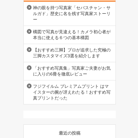
神の眼を持つ写真家「セバスチャン・サ
ルガド」歴史に名を残す写真家ストーリ
ー
構図で写真が見違える！カメラ初心者が
本当に使える６つの基本構図
【おすすめ三脚】プロが追求した究極の
三脚カスタマイズ3選を紹介します
「おすすめ写真集」写真家ご夫妻がお気
に入りの6冊を徹底レビュー
フジフイルム プレミアムプリント はマ
イスターの腕が冴えわたる！おすすめ写
真プリントだった
最近の投稿