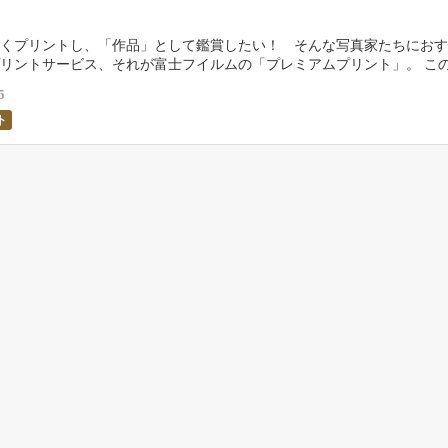
くプリントし、「作品」として鑑賞したい！ そんな写真家たちにおす
リントサービス、それが富士フイルムの「プレミアムプリント」。 こ
るプリントマイスター・政司俊一さんの案内のもと、フ […]
5
ト