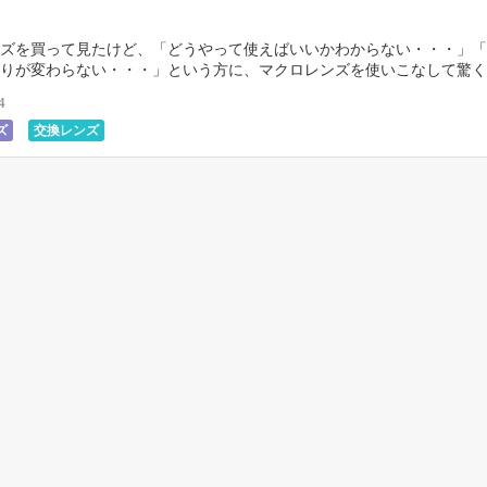
ズを買って見たけど、「どうやって使えばいいかわからない・・・」「
りが変わらない・・・」という方に、マクロレンズを使いこなして驚く
るプロカメラマンの撮影テクニックを紹介します。 ピ […]
4
ズ
交換レンズ