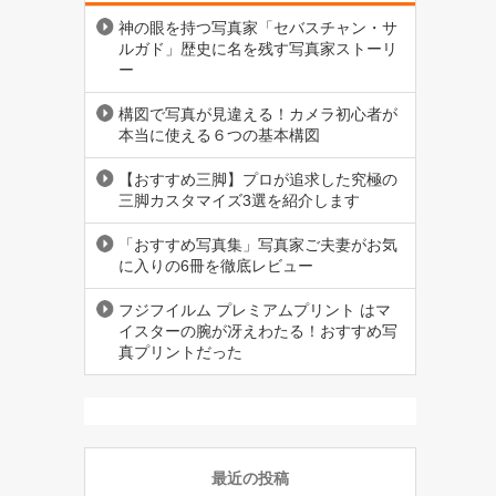
神の眼を持つ写真家「セバスチャン・サ
ルガド」歴史に名を残す写真家ストーリ
ー
構図で写真が見違える！カメラ初心者が
本当に使える６つの基本構図
【おすすめ三脚】プロが追求した究極の
三脚カスタマイズ3選を紹介します
「おすすめ写真集」写真家ご夫妻がお気
に入りの6冊を徹底レビュー
フジフイルム プレミアムプリント はマ
イスターの腕が冴えわたる！おすすめ写
真プリントだった
最近の投稿